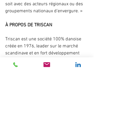
soit avec des acteurs régionaux ou des 
groupements nationaux d’envergure. »
À PROPOS DE TRISCAN
Triscan est une société 100% danoise 
créée en 1976, leader sur le marché 
scandinave et en fort développement 
partout en Europe. Triscan conçoit, 
produit, commercialise et distribue des 
pièces et des concepts dédiés au 
marché de la rechange indépendante. 
La société propose une offre produit 
complète avec 55 000 références de 
qualité OE réparties sur 53 familles. Les 
produits Triscan sont exclusivement 
vendus par l’intermédiaire de 
distributeurs et grossistes, et sont 
expédiés vers 35 marchés européens 