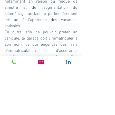
notamment en raison du risque de 
sinistre et de l'augmentation du 
kilométrage, un facteur particulièrement 
critique à l’approche des vacances 
estivales.
En outre, afin de pouvoir prêter un 
véhicule, le garage doit l’immatriculer à 
son nom, ce qui engendre des frais 
d’immatriculation et d’assurance 
spécifique pour cet usage. La question 
de la prise en charge de ces frais reste 
en suspens.
Enfin, il est également important de 
noter que les véhicules de prêt ne sont 
parfois pas gratuits, et qu’il est peu 
probable que Citroën prenne en charge 
ce coût. Les professionnels agents 
Citroën contactés par la FNA ont 