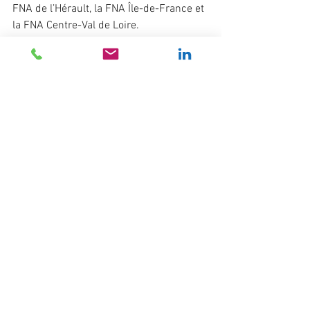
FNA de l’Hérault, la FNA Île-de-France et 
la FNA Centre-Val de Loire.
La création de la FNA Île-de-France 
répond à la nécessité d’actions ciblées 
dans la région la plus dense en 
entreprises et en salariés du secteur. 
Territoire complexe et moteur 
d’innovation, l’Île-de-France représente 
un levier stratégique pour renforcer la 
proximité avec les artisans et 
développer des solutions adaptées à 
leurs contraintes et opportunités.
Cette implantation vise à créer une 
dynamique locale exemplaire, 
susceptible d’être répliquée dans 
d’autres régions.
Renforcement des compétences des 