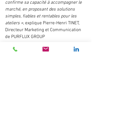
confirme sa capacité à accompagner le 
marché, en proposant des solutions 
simples, fiables et rentables pour les 
ateliers »
, explique Pierre-Henri TINET, 
Directeur Marketing et Communication 
de PURFLUX GROUP
Avec cette nouvelle gamme de filtres – 
à 
découvrir en avant-première sur Equip 
Auto, stand 1 F 044
 – PURFLUX GROUP 
se positionne une fois de plus comme 
un acteur incontournable et un véritable 
expert dans le domaine de la filtration 
sur l’Aftermarket.
PURFLUX GROUP - 
Driving mobility
.