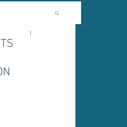
NTS
ON