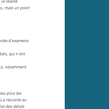
la réalité 
s, mais un point 
mande d’examens 
ats, qui n’ont 
ats, notamment 
eu plus les 
 La réussite au 
ve des délais 