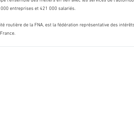
pe l'ensemble des métiers en lien avec les services de l'automobi
000 entreprises et 421 000 salariés.
té routière de la FNA, est la fédération représentative des intérêt
 France.