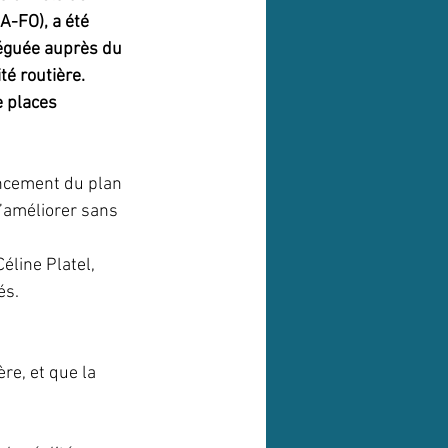
A-FO), a été 
léguée auprès du 
té routière. 
e places 
ancement du plan 
s’améliorer sans 
éline Platel, 
és.
re, et que la 