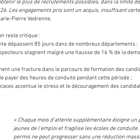
btenir le plus de recrutements possibles, dans la limite de 
6. Les engagements pris sont un acquis, insuffisant certe
Marie-Pierre Vedrenne.
on reste critique :
ente dépassent 85 jours dans de nombreux départements ;
inspecteurs stagnent malgré une hausse de 16 % de la de
nent une fracture dans le parcours de formation des candid
e payer des heures de conduite pendant cette période ;
 places accentue le stress et le découragement des candid
.
« Chaque mois d’attente supplémentaire éloigne un p
jeunes de l’emploi et fragilise les écoles de conduite.
permis ne peut progresser sans une réduction massi