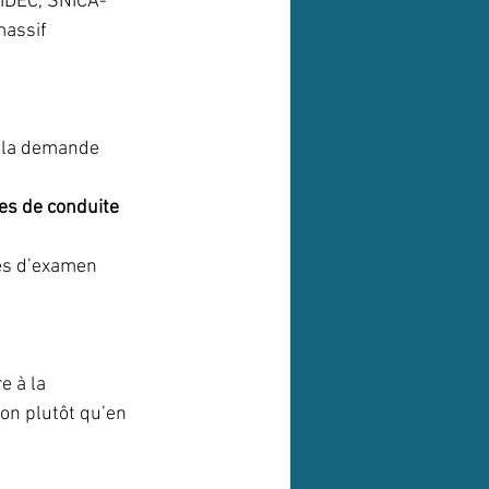
NIDEC, SNICA-
assif 
 la demande 
les de conduite
es d’examen 
e à la 
ion plutôt qu’en 