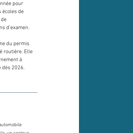
année pour 
s écoles de 
 de 
ions d’examen.
rme du permis 
 routière. Elle 
ernement à 
é dès 2026.
'automobile 