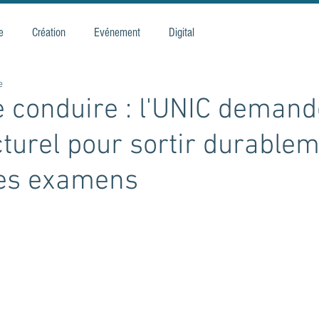
e
Création
Evénement
Digital
e
 conduire : l'UNIC demand
cturel pour sortir durable
des examens