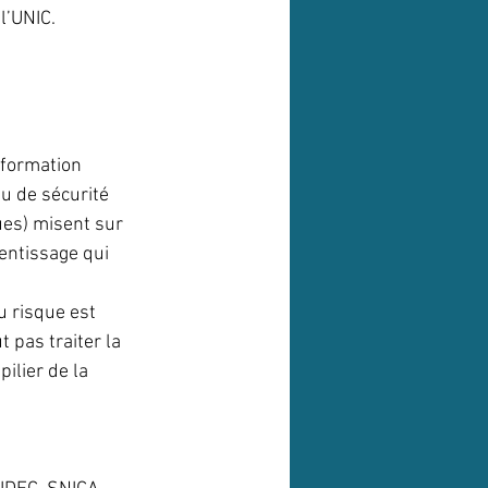
l’UNIC.
 formation 
u de sécurité 
ues) misent sur 
entissage qui 
 risque est 
 pas traiter la 
ilier de la 