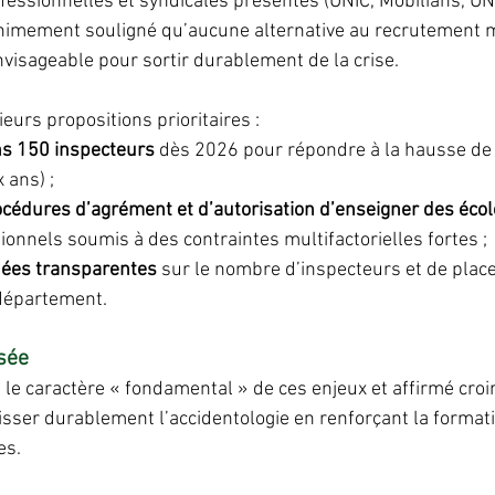
fessionnelles et syndicales présentes (UNIC, Mobilians, U
imement souligné qu’aucune alternative au recrutement m
nvisageable pour sortir durablement de la crise.
eurs propositions prioritaires :
ns 150 inspecteurs
 dès 2026 pour répondre à la hausse de
 ans) ;
rocédures d’agrément et d’autorisation d’enseigner des éco
onnels soumis à des contraintes multifactorielles fortes ;
nées transparentes
 sur le nombre d’inspecteurs et de plac
département.
sée
le caractère « fondamental » de ces enjeux et affirmé croir
aisser durablement l’accidentologie en renforçant la format
es.