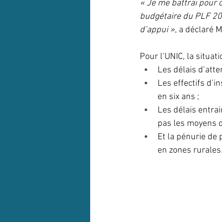
« Je me battrai pour o
budgétaire du PLF 202
d’appui »
, a déclaré 
Pour l’UNIC, la situati
Les délais d’att
Les effectifs d’
en six ans ;
Les délais entrai
pas les moyens d
Et la pénurie de
en zones rurales