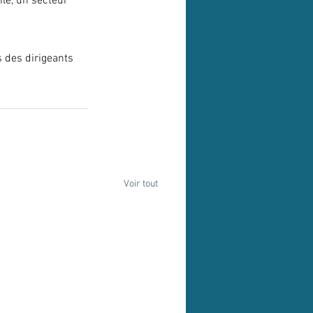
le, un secteur 
s des dirigeants 
Voir tout