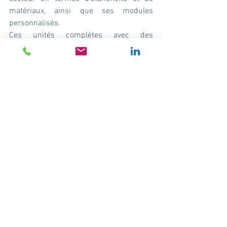
matériaux, ainsi que ses modules 
personnalisés.
Ces unités complètes avec des 
composants annexes aux roulements 
permettent en effet aux clients d’avoir un 
seul produit, avec un design sur mesure 
parfaitement adapté à l’environnement 
de montage, et une seule garantie.
Les équipes de NTN Europe développent 
et produisent ainsi des unités de 
roulements personnalisées selon les 
exigences de leurs clients. Elles 
déterminent l’installation optimale pour 
une solution robuste et durable. En 
tenant compte des conditions 
d'application, de la sécurité de 
fonctionnement et des coûts, elles 
définissent les matériaux et les 