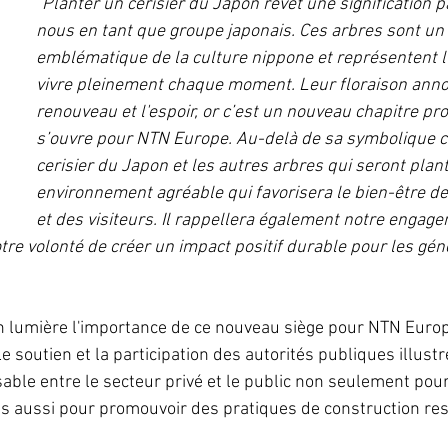
"Planter un cerisier du Japon revêt une signification p
nous en tant que groupe japonais. Ces arbres sont un
emblématique de la culture nippone et représentent l
vivre pleinement chaque moment. Leur floraison anno
renouveau et l'espoir, or c’est un nouveau chapitre pr
s’ouvre pour NTN Europe. Au-delà de sa symbolique cu
cerisier du Japon et les autres arbres qui seront plan
environnement agréable qui favorisera le bien-être d
et des visiteurs. Il rappellera également notre engag
tre volonté de créer un impact positif durable pour les gén
 lumière l'importance de ce nouveau siège pour NTN Europe
soutien et la participation des autorités publiques illustre
able entre le secteur privé et le public non seulement pour
is aussi pour promouvoir des pratiques de construction re