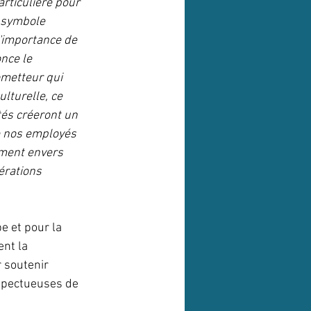
articulière pour 
 symbole 
'importance de 
nce le 
ometteur qui 
lturelle, ce 
tés créeront un 
e nos employés 
ement envers 
érations 
 et pour la 
nt la 
 soutenir 
spectueuses de 