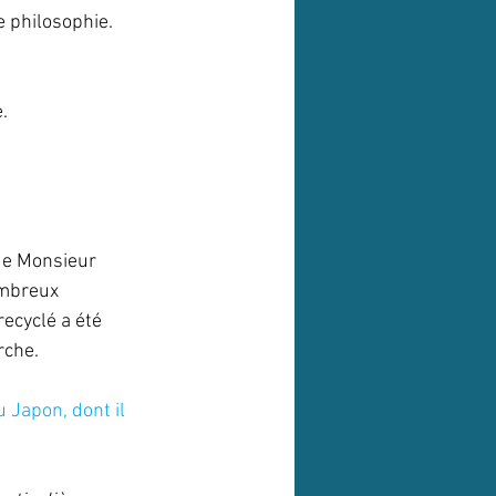
 philosophie. 
  
de Monsieur 
ombreux 
recyclé a été 
rche. 
 Japon, dont il 