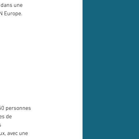
t dans une 
N Europe. 
650 personnes 
es de 
s 
ux, avec une 