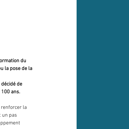
formation du 
u la pose de la 
t décidé de 
 100 ans. 
 renforcer la 
t un pas 
loppement 