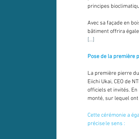
principes bioclimatiq
Avec sa façade en boi
bâtiment offrira égal
[...]
Pose de la première p
La première pierre du
Eiichi Ukai, CEO de N
officiels et invités. 
monté, sur lequel ont
Cette cérémonie a égal
précise le sens : 