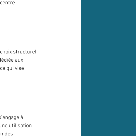
 centre 
choix structurel 
dédiée aux 
ce qui vise 
s’engage à 
ne utilisation 
on des 