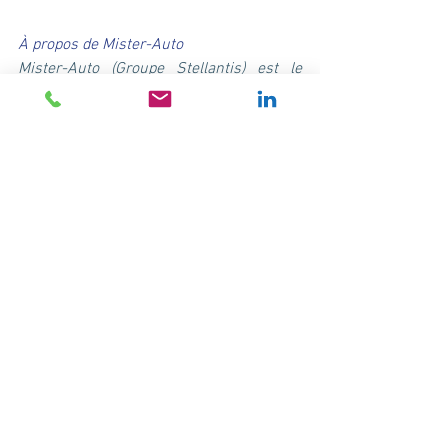
À propos de Mister-Auto
Mister-Auto (Groupe Stellantis) est le 
pionnier européen de la vente en ligne de 
pièces détachées, accessoires 
automobiles et pneus. Présent dans 19 
pays, Mister-Auto propose 1,5 million de 
références de pièces auto d’origine ou 
équivalentes au meilleur prix de marché 
pour toutes les marques de véhicules. 
Depuis sa création en 2007, la 
satisfaction clients est la priorité de 
Mister-Auto : des milliers de pièces, 
commandées sur le site Internet, 
l’App 
Mister-Auto
 ou encore par téléphone, 
sont expédiées le jour même à domicile 
ou en point relais. Le paiement est 
flexible, facile et sécurisé, et la livraison 