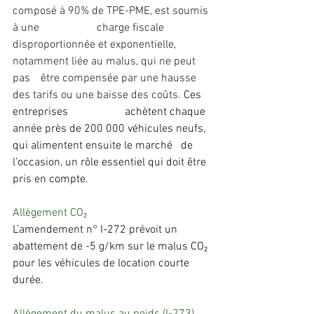
composé à 90% de TPE-PME, est soumis 
à une 		charge fiscale 
disproportionnée et exponentielle, 
notamment liée au malus, qui ne peut 
pas 	être compensée par une hausse 
des tarifs ou une baisse des coûts. 
Ces 
entreprises 		achètent chaque 
année près de 200 000 véhicules neufs, 
qui alimentent ensuite le marché 	de 
l’occasion, un rôle essentiel qui doit être 
pris en compte.
Allègement CO₂
L’amendement n° I-272 prévoit un 
abattement de -5 g/km sur le malus CO₂ 
pour les véhicules de location courte 
durée.
Allègement du malus au poids (I-273)