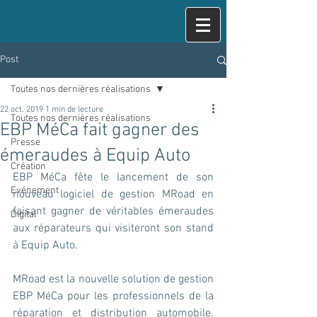
Post
Toutes nos dernières réalisations
22 oct. 2019
1 min de lecture
Toutes nos dernières réalisations
EBP MéCa fait gagner des
Presse
émeraudes à Equip Auto
Création
EBP MéCa fête le lancement de son 
Evénement
nouveau logiciel de gestion MRoad en 
faisant gagner de véritables émeraudes 
Digital
aux réparateurs qui visiteront son stand 
à Equip Auto.
MRoad est la nouvelle solution de gestion 
EBP MéCa pour les professionnels de la 
réparation et distribution automobile. 