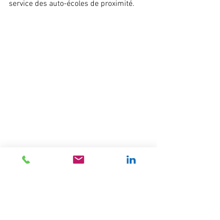
service des auto-écoles de proximité. 
Sandra Carasco
Sandra Carasco, désormais vice-
présidente, a salué la nomination de son 