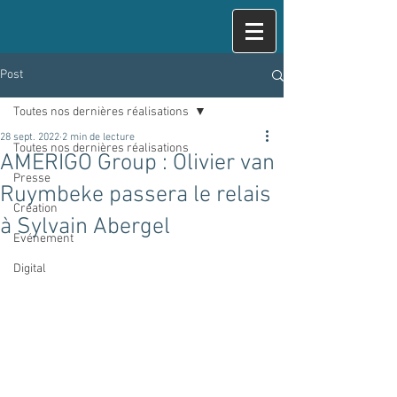
Post
Toutes nos dernières réalisations
28 sept. 2022
2 min de lecture
Toutes nos dernières réalisations
AMERIGO Group : Olivier van
Presse
Ruymbeke passera le relais
Création
à Sylvain Abergel
Evénement
Digital