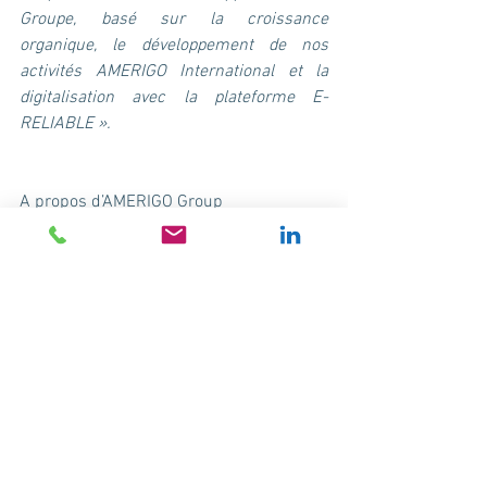
Groupe, basé sur la croissance 
organique, le développement de nos 
activités AMERIGO International et la 
digitalisation avec la plateforme E-
RELIABLE ».
A propos d’AMERIGO Group
AMERIGO Group est l’entité qui coiffe 4 
offres commerciales interconnectées 
dédiées au commerce international de 
pièces détachées automobiles : 
·       Le négoce international avec 
AUTOMOTOR, le premier exportateur 
français de pièces détachées pour les 
marchés automobiles et poids lourds. 
·       La logistique avec AUTOMOTOR 
Logistique, spécialiste des échanges 
internationaux. 
·       La digitalisation avec la plateforme 
E-RELIABLE, qui connecte industriels, 