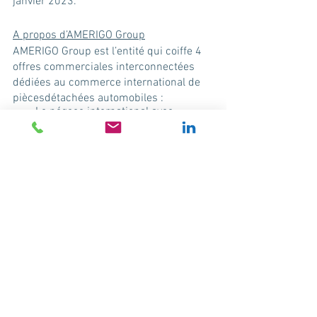
janvier 2023. 
A propos d’AMERIGO Group
AMERIGO Group est l’entité qui coiffe 4 
offres commerciales interconnectées 
dédiées au commerce international de 
piècesdétachées automobiles :
·       Le négoce international avec 
AUTOMOTOR, le premier exportateur 
français de pièces détachées pour 
lesmarchés automobiles et poids lourds.
·       La logistique avec AUTOMOTOR 
Logistique, spécialiste des échanges 
internationaux.
·       La digitalisation avec la plateforme 
E-RELIABLE, qui connecte industriels, 
distributeurs et réparateurs du 
mondeentier.
·       Les services et le référencement 
avec AMERIGO International, qui fédère 
35 fournisseurs et plus de 60 
membresdans 35 pays.
Fort d’une équipe pluriculturelle de 15 
nationalités différentes, AMERIGO 